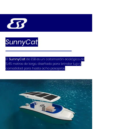
SunnyCat
El
SunnyCat
de ESB es un catamarán ecológico de
5,45 metros de largo, diseñado para brindar lujo y
comodidad para hasta ocho pasajeros.