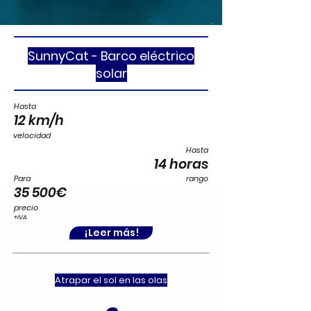
SunnyCat - Barco eléctrico
solar
Hasta
12 km/h
velocidad
Hasta
14 horas
Para
rango
35 500€
precio
+IVA
¡Leer más!
Atrapar el sol en las olas