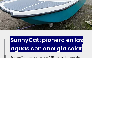
SunnyCat: pionero en las
aguas con energía solar
SunnyCat, ofrecido por ESB, es un barco de
propulsión solar que combina la
sostenibilidad ecológica con la innovación.
Diseñado como una alternativa ecológica
para los viajes acuáticos, reduce las
emisiones de dióxido de carbono y otros
contaminantes.
SunnyCat presenta una solución económica
y práctica al utilizar energía solar gratuita e
ilimitada. Esto lo convierte en una opción
ideal para los consumidores conscientes del
medio ambiente que buscan disfrutar de las
vías fluviales de manera sostenible.