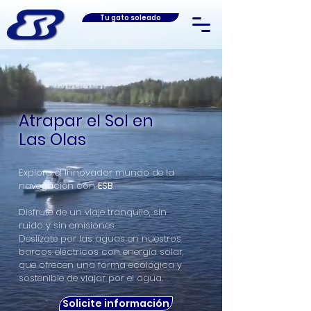
Tu gato soleado
Atrapar el Sol en
Las Olas
Explora el innovador mundo de la
navegación con
ESB
Disfrute de un viaje tranquilo, sin
ruido y sin emisiones.
Deslízate por las aguas en nuestros
barcos eléctricos con energía solar,
que ofrecen una forma ecológica y
sostenible de viajar por el agua.
Solicite información