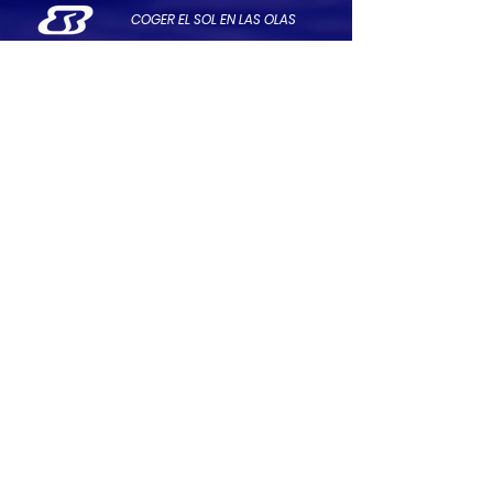
COGER EL SOL EN LAS OLAS
contact@esolarboats.c
om
www.esolarboats.com
¿Podría ESB ser mío?
¡Suscríbete a nuestro boletín!
Email
Subscribe